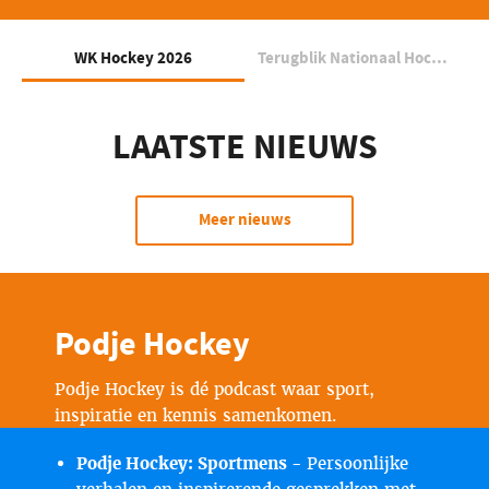
WK Hockey 2026
Terugblik Nationaal Hockeycongres 2026
LAATSTE NIEUWS
Meer nieuws
Podje Hockey
Podje Hockey is dé podcast waar sport,
inspiratie en kennis samenkomen.
Podje Hockey: Sportmens -
Persoonlijke