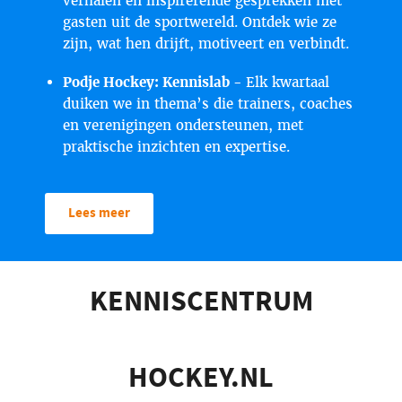
verhalen en inspirerende gesprekken met
gasten uit de sportwereld. Ontdek wie ze
zijn, wat hen drijft, motiveert en verbindt.
Podje Hockey: Kennislab -
Elk kwartaal
duiken we in thema’s die trainers, coaches
en verenigingen ondersteunen, met
praktische inzichten en expertise.
Lees meer
KENNISCENTRUM
HOCKEY.NL