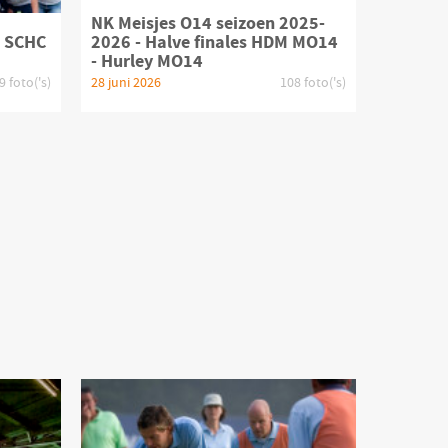
NK Meisjes O14 seizoen 2025-
 SCHC
2026 - Halve finales HDM MO14
- Hurley MO14
9 foto('s)
28 juni 2026
108 foto('s)