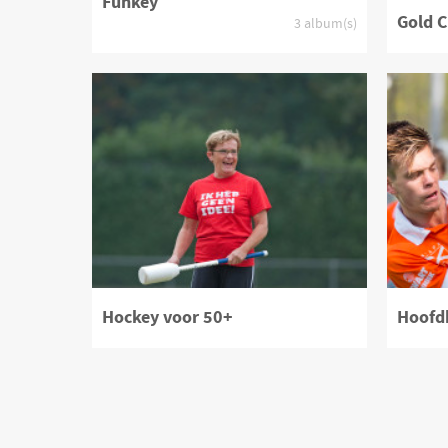
Funkey
Gold 
3 album(s)
Product bekijken
Pr
Hockey voor 50+
Hoofd