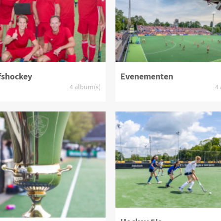
fshockey
Evenementen
4 album(s)
4
oduct bekijken