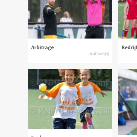
Arbitrage
Bedrij
8 album(s)
Product bekijken
Pr