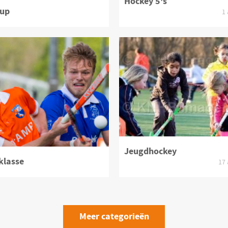
Hockey 5's
Cup
1
oduct bekijken
Jeugdhockey
klasse
17
Meer categorieën