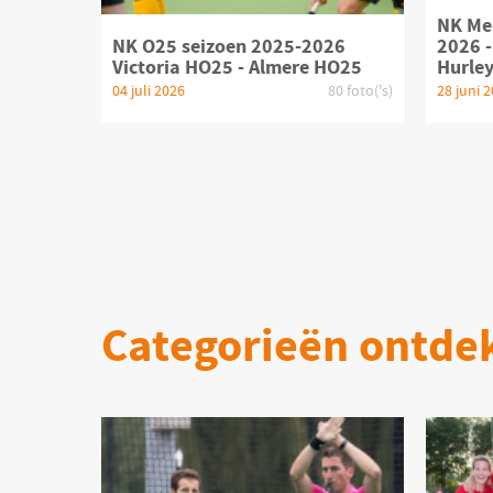
NK Mei
NK O25 seizoen 2025-2026
2026 -
Victoria HO25 - Almere HO25
Hurle
04 juli 2026
80 foto('s)
28 juni 
Categorieën ontde
Product bekijken
Pr