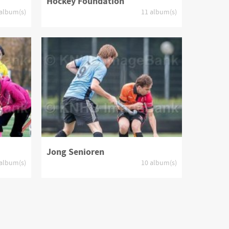
Hockey Foundation
 album(s)
11 album(s)
Jong Senioren
 album(s)
10 album(s)