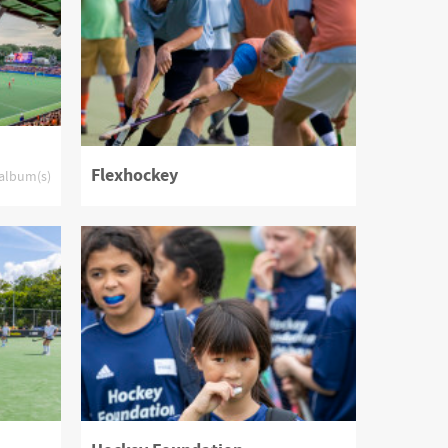
Flexhockey
 album(s)