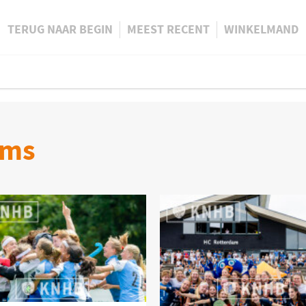
TERUG NAAR BEGIN
MEEST RECENT
WINKELMAND
ums
oduct bekijken