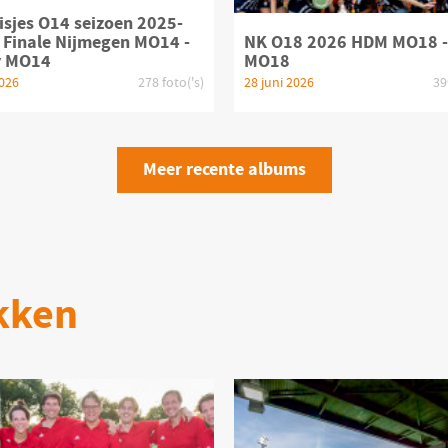
sjes O14 seizoen 2025-
 Finale Nijmegen MO14 -
NK O18 2026 HDM MO18 -
y MO14
MO18
2026
278 foto('s)
28 juni 2026
39
Meer recente albums
kken
oduct bekijken