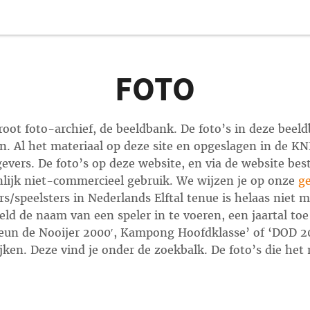
FOTO
ot foto-archief, de beeldbank. De foto’s in deze beeld
en. Al het materiaal op deze site en opgeslagen in de 
evers. De foto’s op deze website, en via de website bes
lijk niet-commercieel gebruik. We wijzen je op onze
g
rs/speelsters in Nederlands Elftal tenue is helaas niet m
eeld de naam van een speler in te voeren, een jaartal t
eun de Nooijer 2000′, Kampong Hoofdklasse’ of ‘DOD 201
jken. Deze vind je onder de zoekbalk. De foto’s die het