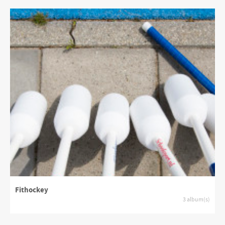
Fithockey
3 album(s)