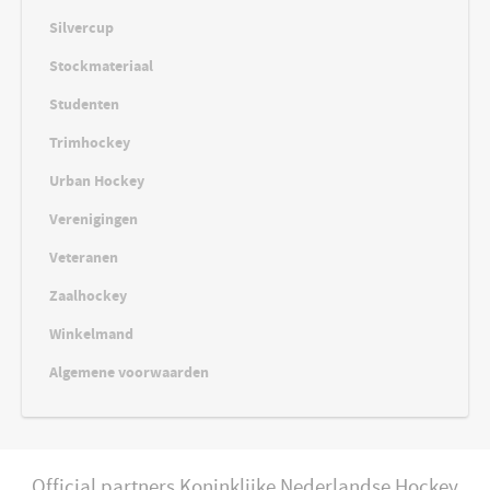
Silvercup
Stockmateriaal
Studenten
Trimhockey
Urban Hockey
Verenigingen
Veteranen
Zaalhockey
Winkelmand
Algemene voorwaarden
Official partners Koninklijke Nederlandse Hockey