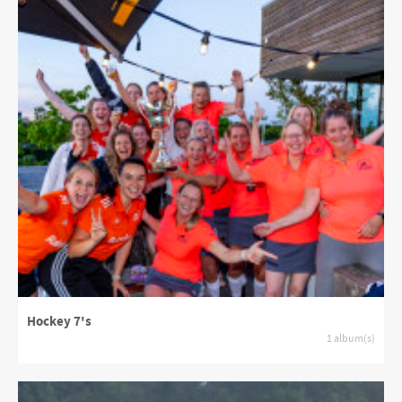
Hockey 7's
1 album(s)