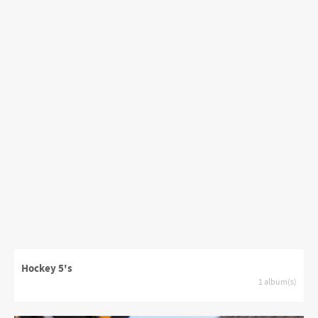
Hockey 5's
1 album(s)