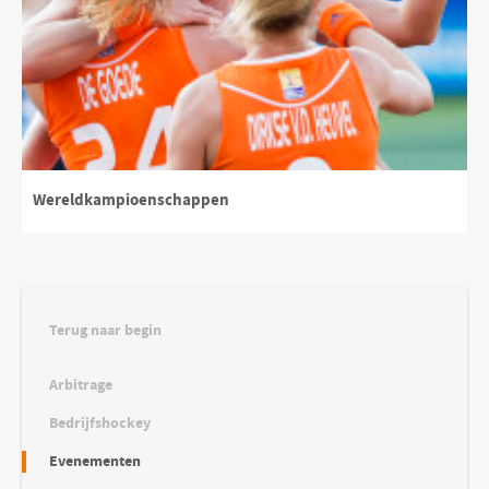
Wereldkampioenschappen
Terug naar begin
Arbitrage
Bedrijfshockey
Evenementen